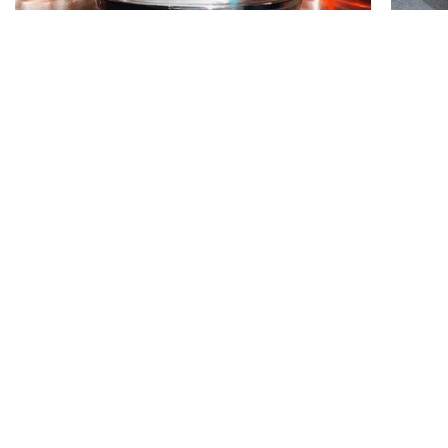
Фото: 
Instagram
БУРГЕР-БАР «КАК
МЫ ЛЮБИМ»
Пожалуй, лучшие бургеры нашего города. Классное место, 
чтобы провести время с компанией друзей. Большой 
выбор крафтового пива (есть настойки и сидр) и отличный 
персонал, который с тобой на одной волне.
Место камерное, буквально несколько столов, зато меню 
разнообразное. Есть, например, бургеры с креветками, 
жульеном или вегетарианские.
Google Maps
 • 
Instagram
 • 
Web
*