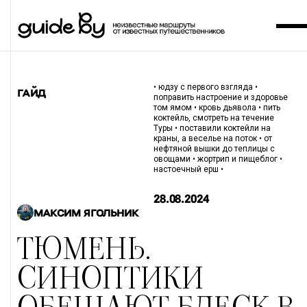
• юдзу с первого взгляда •
ГАЙД
поправить настроение и здоровье
том ямом • кровь дьявола • пить
коктейль, смотреть на течение
Туры • поставили коктейли на
краны, а веселье на поток • от
нефтяной вышки до теплицы с
овощами • жортрип и пищеблог •
настоечный ерш •
28.08.2024
МАКСИМ ЯГОЛЬНИК
ТЮМЕНЬ.
СИНОПТИКИ