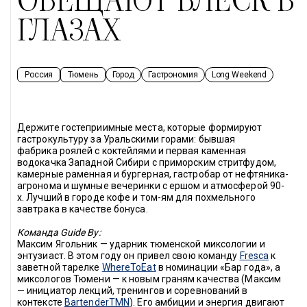
ОБЕЩАЮТ БЛЕСК В
ГЛАЗАХ
Россия
Тюмень
Город
Гастрономия
Long Weekend
Держите гостеприимные места, которые формируют 
гастрокультуру за Уральскими горами: бывшая 
фабрика роялей с коктейлями и первая каменная 
водокачка Западной Сибири с приморским стритфудом, 
камерные раменная и бургерная, гастробар от нефтяника-
агронома и шумные вечеринки с ершом и атмосферой 90-
х. Лучший в городе кофе и том-ям для похмельного 
завтрака в качестве бонуса.
Команда 
Guide By
:
Максим Ягольник — ударник тюменской миксологии и 
энтузиаст. В этом году он привел свою команду 
Fresca
 к 
заветной тарелке 
WhereToEat
 в номинации «Бар года», а 
миксологов Тюмени — к новым граням качества (Максим 
— инициатор лекций, тренингов и соревнований в 
контексте 
BartenderTMN
). Его амбиции и энергия двигают 