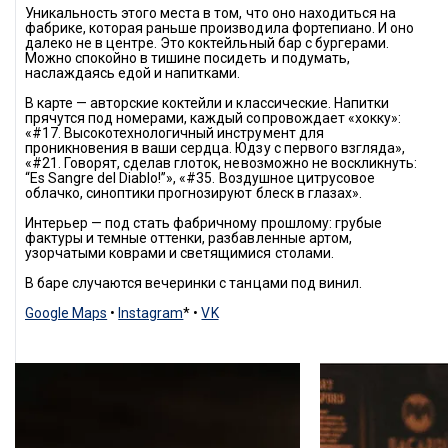
Уникальность этого места в том, что оно находиться на 
фабрике, которая раньше производила фортепиано. И оно 
далеко не в центре. Это коктейльный бар с бургерами. 
Можно спокойно в тишине посидеть и подумать, 
наслаждаясь едой и напитками.
В карте — авторские коктейли и классические. Напитки 
прячутся под номерами, каждый сопровождает 
«
хокку
»
: 
«#17. Высокотехнологичный инструмент для 
проникновения в ваши сердца. Юдзу с первого взгляда», 
«#21. Говорят, сделав глоток, невозможно не воскликнуть: 
“Es Sangre del Diablo!”», «#35. Воздушное цитрусовое 
облачко, синоптики прогнозируют блеск в глазах».
Интерьер — под стать фабричному прошлому: грубые 
фактуры и темные оттенки, разбавленные артом, 
узорчатыми коврами и светящимися столами.
В баре случаются вечеринки с танцами под винил.
Google Maps
 • 
Instagram
* • 
VK