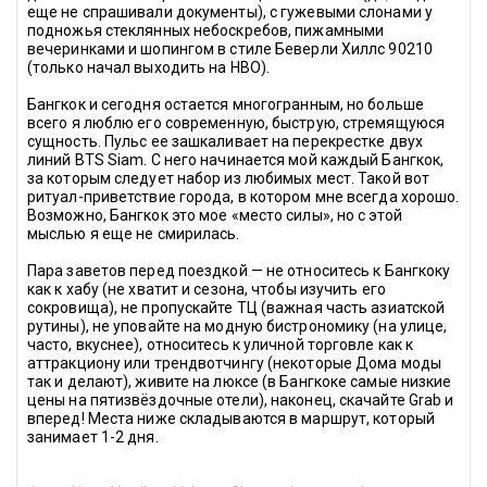
еще не спрашивали документы), с гужевыми слонами у 
подножья стеклянных небоскребов, пижамными 
вечеринками и шопингом в стиле Беверли Хиллс 90210 
(только начал выходить на HBO).
Бангкок и сегодня остается многогранным, но больше 
всего я люблю его современную, быструю, стремящуюся 
сущность. Пульс ее зашкаливает на перекрестке двух 
линий BTS Siam. С него начинается мой каждый Бангкок, 
за которым следует набор из любимых мест. Такой вот 
ритуал-приветствие города, в котором мне всегда хорошо. 
Возможно, Бангкок это мое «место силы», но с этой 
мыслью я еще не смирилась.
Пара заветов перед поездкой — не относитесь к Бангкоку 
как к хабу (не хватит и сезона, чтобы изучить его 
сокровища), не пропускайте ТЦ (важная часть азиатской 
рутины), не уповайте на модную бистрономику (на улице, 
часто, вкуснее), относитесь к уличной торговле как к 
аттракциону или трендвотчингу (некоторые Дома моды 
так и делают), живите на люксе (в Бангкоке самые низкие 
цены на пятизвёздочные отели), наконец, скачайте Grab и 
вперед! Места ниже складываются в маршрут, который 
занимает 1-2 дня.