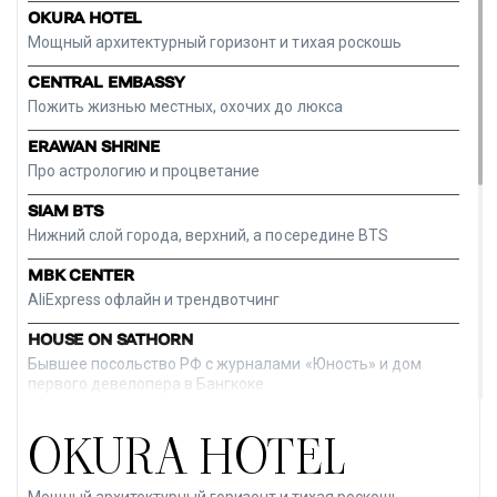
OKURA HOTEL
Мощный архитектурный горизонт и тихая роскошь
CENTRAL EMBASSY
Пожить жизнью местных, охочих до люкса
ERAWAN SHRINE
Про астрологию и процветание
SIAM BTS
Нижний слой города, верхний, а посередине BTS
MBK CENTER
AliExpress офлайн и трендвотчинг
HOUSE ON SATHORN
Бывшее посольство РФ с журналами «Юность» и дом
первого девелопера в Бангкоке
ВОДНАЯ ПРОГУЛКА ПО РЕКЕ ЧАУХПРАЕ
OKURA HOTEL
С чего начинался Бангкок
WAT ARUN
Мощный архитектурный горизонт и тихая роскошь