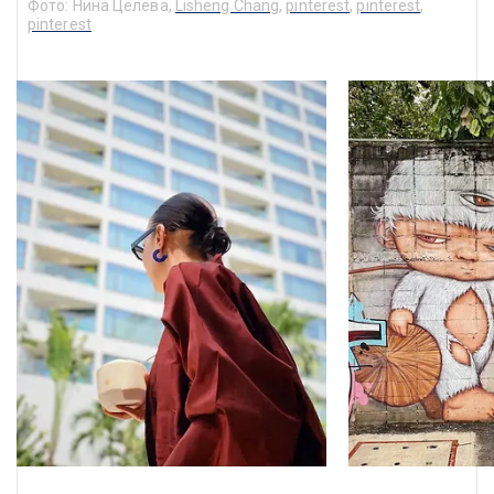
Фото: 
Нина Целёва, 
Lisheng Chang
, 
pinterest
, 
pinterest
, 
pinterest