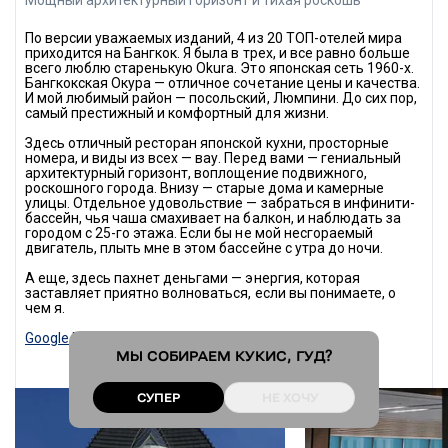
Самый необычный храм в городе на берегу реки
По версии уважаемых изданий, 4 из 20 ТОП-отелей мира 
WAT PHO
приходится на Бангкок. Я была в трех, и все равно больше 
всего люблю старенькую Okura. Это японская сеть 1960-х. 
Лежащий Будда, Рама I и тайский массаж
Бангкокская Окура — отличное сочетание цены и качества. 
И мой любимый район — посольский, Люмпини. До сих пор, 
SAMPHENG MARKET
самый престижный и комфортный для жизни.
Суть города
Здесь отличный ресторан японской кухни, просторные 
номера, и виды из всех — вау. Перед вами — гениальный 
В ВЫХОДНОЙ ДЕНЬ
архитектурный горизонт, воплощение подвижного, 
роскошного города. Внизу — старые дома и камерные 
CHATUCHAK MARKET
улицы. Отдельное удовольствие — забраться в инфинити-
бассейн, чья чаша смахивает на балкон, и наблюдать за 
Атмосфера, которой больше нет нигде
городом с 25-го этажа. Если бы не мой несгораемый 
двигатель, плыть мне в этом бассейне с утра до ночи.
А еще, здесь пахнет деньгами — энергия, которая 
заставляет приятно волноваться, если вы понимаете, о 
чем я.
Google Maps
 • 
Instagram
* • 
Web
МЫ СОБИРАЕМ
КУКИС
, ГУД?
СУПЕР
НЕ ХОЧУ