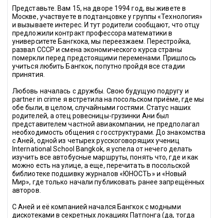
Представьте. Вам 15, на дворе 1994 год, вы живете в 
Москве, участвуете в подтанцовке у группы 
«
Технология
»
и вызываете интерес. И тут родители сообщают, что отцу 
предложили контракт профессора математики в 
университете Бангкока, мы переезжаем. Перестройка, 
развал СССР и смена экономического курса страны 
померкли перед предстоящими переменами. Пришлось 
учиться любить Бангкок, попутно пройдя все стадии 
принятия.
Любовь началась с дружбы. Свою будущую подругу и 
partner in crime я встретила на посольском приёме, где мы 
обе были, в целом, случайными гостями. Статус наших 
родителей, а отец ровесницы-грузинки Ани был 
представителем частной авиакомпании, не предполагал 
необходимость общения с госструктурами. До знакомства 
с Аней, одной из четырех русскоговорящих учениц 
International School Bangkok,
я успела от нечего делать 
изучить все автобусные маршруты, понять что, где и как 
можно есть на улице, а еще, перечитать в посольской 
библиотеке подшивку журналов 
«
ЮНОСТЬ
» и «Новый 
Мир», где только начали публиковать ранее запрещённых 
авторов. 
С Аней и её компанией начался Бангкок с модными 
дискотеками в секретных локациях Патпонга (да, тогда 