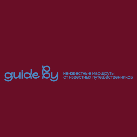
Узнать больше
Фестиваль памяти Вацлава Нижинского под закат СССР с 
«Русскими сезонами» от Парижской оперы 
превратил влюбленность 
в любовь.
Сегодня современный танец (и немного классического балета) 
определяет карту путешествий Романа, а исследование 
тематических событий проходит под грифом guilty pleasure. Так, на 
руках у него всегда козыри (на минуту раньше балетных критиков) и 
самое важное из 100 событий феста (где нет шансов скрыться ни 
одной must-see постановке).
В прошлом выпускал русские газеты в Испании («Новая земля») и 
ДРУГИЕ
Франции («Телеграф»), журналы в России (Time Out Москва и 
«Компания»), был арт-директором «Под градусом» и Magnum (к 
ИСКАТЕЛИ
«Винэкспо» в Бордо всегда добавлял летние выступления труппы 
Пины Бауш в Париже), промо-директором Культурного центра «ДОМ» 
на Новокузнецкой и организатором лектория на «Пикник Афиша», 
редактором и автором журналов и книг по графическому дизайну 
(«Как», «Британский дизайн»), открывал 
Photographer.ru
 на 
Винзаводе.
«Если верить TripAdvisor я посетил 30% земного шара (как они все 
это считают?!). По многу раз бывал и подолгу жил во Франции, 
Испании, Израиле, Малайзии и Сингапуре, Шри-Ланке, бывшей 
Югославии».