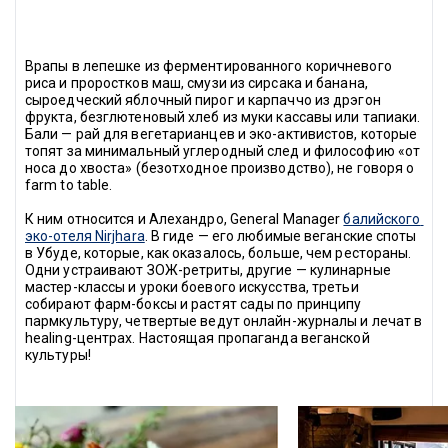
Врапы в лепешке из ферментированного коричневого 
риса и проростков маш, смузи из сирсака и банана, 
сыроедческий яблочный пирог и карпаччо из дрэгон 
фрукта, безглютеновый хлеб из муки кассавы или тапиаки. 
Бали — рай для вегетарианцев и эко-активистов, которые 
топят за минимальный углеродный след и философию «от 
носа до хвоста» (безотходное производство), не говоря о 
farm to table.
К ним относится и Алехандро, General Manager 
балийского 
эко-отеля Nirjhara
. В гиде — его любимые веганские споты 
в Убуде, которые, как оказалось, больше, чем рестораны. 
Одни устраивают ЗОЖ-ретриты, другие — кулинарные 
мастер-классы и уроки боевого искусства, третьи 
собирают фарм-боксы и растят сады по принципу 
пармкультуру, четвертые ведут онлайн-журналы и лечат в 
healing-центрах. Настоящая пропаганда веганской 
культуры!