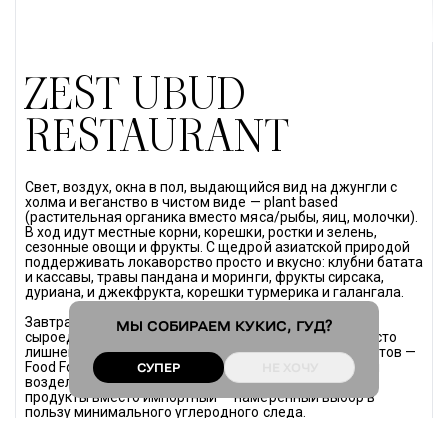
ZEST UBUD
RESTAURANT
Свет, воздух, окна в пол, выдающийся вид на джунгли с 
холма и веганство в чистом виде — plant based 
(растительная органика вместо мяса/рыбы, яиц, молочки). 
В ход идут местные корни, корешки, ростки и зелень, 
сезонные овощи и фрукты. С щедрой азиатской природой 
поддерживать локаворство просто и вкусно: клубни батата 
и кассавы, травы пандана и моринги, фрукты сирсака, 
дуриана, и джекфрукта, корешки турмерика и галангала.
Завтраки весь день, безглютеновые позиции и 
МЫ СОБИРАЕМ
КУКИС
, ГУД?
сыроедческие десерты, которые дарят энергию вместо 
лишнего веса. Важный источник поставок ингредиентов — 
Food Forest площадью 40 гектаров, который разбил и 
СУПЕР
НЕ ХОЧУ
возделывает шеф Zest Саймон Джонгеноттер. Свои 
продукты вместо импортный — намеренный выбор в 
пользу минимального углеродного следа.
Google Maps
 • 
Instagram
* • 
Web