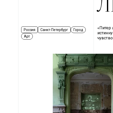
Л
«Питер 
Россия
Санкт-Петербург
Город
истинну
Арт
чувство