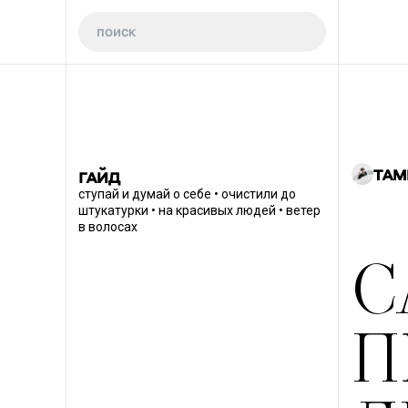
ТАМ
ГАЙД
ступай и думай о себе • очистили до
штукатурки • на красивых людей • ветер
в волосах
С
П