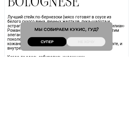
BOLOGNESE
Лучший стейк по-бернезски (мясо готовят в соусе из 
белого сухого вина, яичных желтков, лука-шалота и 
эстрагона) и плотная эмилианская кухня (регион Эмилиан-
МЫ СОБИРАЕМ
КУКИС
, ГУД?
Романья) на углу впечатляющей Piazza del Popolo. Этим 
элегантным рестораном управляет семья в третьем 
поколении Томаселли. Всего 20 столиков, красные 
СУПЕР
НЕ ХОЧУ
кожаные кресла, которые рдеют, словно маки на закате, и 
внутренний двор с историческими колоннами.
Когда-то здесь собирались художники 
«Школы Пьяцца дель Пополо» (итальянская версия поп-
арта), писатели, философы и актеры, которых сторожили 
«папарацци Марчелло». Нынешние гости — под стать: от 
Николь Кидман, «легкой как облако, красивой и доброй» 
(комментарии нынешнего владельца Альфредо 
Томаселли) до пула политиков с Сильвио Берлускони во 
главе, чьими гастрономическими вкусами козыряет 
Альфредо. Не переживайте — больше Кидман и 
Берлускони Альфредо любит только не публичных гостей.
Наблюдая за трансформациями римского центра, 
Томаселли не отступает — держит штаб-квартиру в Вечном 
городе, развивая два одноименных ресторана в Милане и 
Майями (последний открыли в 2019-ом).
Google Maps
•
Instagram
*
•
Web