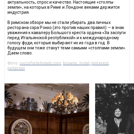
актуальность, спрос и качество. Настоящие «столпы 
земли», на которых в Риме и Лондоне веками держится 
индустрия.
В римском обзоре мы не стали убирать два личных 
ресторана сэра 
Рокко
 (это против наших правил) — в знак 
уважения к кавалеру Большого креста ордена «За заслуги 
перед Итальянской республикой» и к международному 
голосу фуди, которые выбирают их из года в год. В 
будущем они тоже станут теми самыми «столпами земли». 
Даем слово.
Фото: 
roccofortehotels.com
, 
browns_hotel
,
 pinterest
, 
pinterest