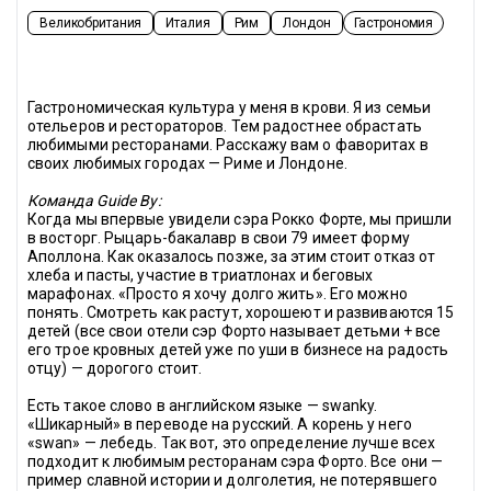
Великобритания
Италия
Рим
Лондон
Гастрономия
Гастрономическая культура у меня в крови. Я из семьи 
отельеров и рестораторов. Тем радостнее обрастать 
любимыми ресторанами. Расскажу вам о фаворитах в 
своих любимых городах — Риме и Лондоне.
Команда Guide By:
Когда мы впервые увидели сэра Рокко Форте, мы пришли 
в восторг. Рыцарь-бакалавр в свои 79 имеет форму 
Аполлона. Как оказалось позже, за этим стоит отказ от 
хлеба и пасты, участие в триатлонах и беговых 
марафонах. «Просто я хочу долго жить». Его можно 
понять. Смотреть как растут, хорошеют и развиваются 15 
детей (все свои отели сэр Форто называет детьми + все 
его трое кровных детей уже по уши в бизнесе на радость 
отцу) — дорогого стоит.
Есть такое слово в английском языке — swanky. 
«Шикарный» в переводе на русский. А корень у него 
«swan» — лебедь. Так вот, это определение лучше всех 
подходит к любимым ресторанам сэра Форто. Все они — 
пример славной истории и долголетия, не потерявшего 