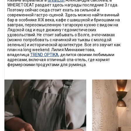
Казань ворвалась в 
GreatList
 Александра Сысоева, а 
WHERETOEAT раздает здесь награды последние 3 года. 
Поэтому сейчас сюда стоит ехать за сильной и 
современной гастро-сценой. Здесь можно найти винный 
бар в особняке XIX века, кафе с шакшукой и бриошами на 
завтрак, переосмысленную татарскую кухню с видом на 
Лядской сад и еще дюжину гедонистических 
удовольствий. Не стоит забывать о Волге, эчпочмаках 
(можно попробовать с начинкой из тыквы с молодой 
зеленью) и исторической архитектуре. Все это звучит как 
план на long weekend. Лилия Миннахметова, 
владелица 
TREND OPTIKA
, делится своими любимыми 
адресами, включая отличный спа-отель, где кормят 
фермерскими продуктами для румянца.