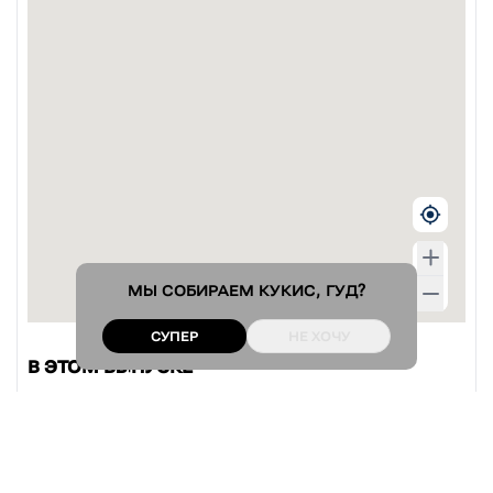
МЫ СОБИРАЕМ
КУКИС
, ГУД?
СУПЕР
НЕ ХОЧУ
В ЭТОМ ВЫПУСКЕ
THE NOTARY
Брюгге
CHÂTEAU VOLTAIRE