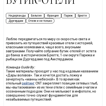
БУТИК-ОТЕЛИ
Нидерланды
Бельгия
Франция
Париж
Брюгге
Дургердам
Отели и не только
Люблю передвигаться по миру со скоростью света и 
привозить из путешествий красивые отели с историей, 
классными хозяевами и, чаще всего, вкусными 
завтраками. Получайте собрание бутик-отелей от эстета 
до бзика: в историческом Брюгге, 1-ом округе Парижа и 
рыбацком Дургердаме под Амстердамом.
Команда 
Guide By
:
Такие материалы проходят у нас под кодовым названием 
«Дары волхвов». Так и хочется достать ложку и 
зачерпнуть «манны небесной». В то время как 
отельный 
рейтинг
 CNT закрепляет позиции сетевых глыб, 
мы «вытаскиваем» из их тени отели с семейным очагом и 
осознанным подходом. Они не мелькают в инфополе, но 
совершенно точно служат фундаментом для 
незабываемых путешествий.